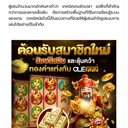
ผู้เล่นจำนวนมากมักค้นหาคำว่า เทคนิคเกมยิงปลา แต่สิ่งที่สำคัญ
กว่าการมองหาเคล็ดลับ คือการสร้างพื้นฐานที่ดีในการเรียนรู้ระบบ
ของเกม เทคนิคต่อไปนี้เป็นแนวทางที่ช่วยให้ผู้เล่นเข้าใจรูปแบบการ
เล่นได้อย่างเป็นลำดับ