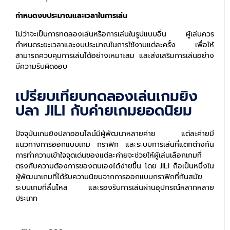
กำหนดงบประมาณและเวลาในการเล่น
ไม่ว่าจะเป็นการทดลองเล่นหรือการเล่นในรูปแบบอื่น ผู้เล่นควร
กำหนดระยะเวลาและงบประมาณในการใช้งานแต่ละครั้ง เพื่อให้
สามารถควบคุมการเล่นได้อย่างเหมาะสม และส่งเสริมการเล่นอย่าง
มีความรับผิดชอบ
เปรียบเทียบทดลองเล่นเกมยิง
ปลา JILI กับค่ายเกมยอดนิยม
ปัจจุบันเกมยิงปลาออนไลน์มีผู้พัฒนาหลายค่าย แต่ละค่ายมี
แนวทางการออกแบบเกม กราฟิก และระบบการเล่นที่แตกต่างกัน
การทำความเข้าใจจุดเด่นของแต่ละค่ายจะช่วยให้ผู้เล่นเลือกเกมที่
ตรงกับความต้องการของตนเองได้ง่ายขึ้น โดย JILI ถือเป็นหนึ่งใน
ผู้พัฒนาเกมที่ได้รับความนิยมจากการออกแบบกราฟิกที่ทันสมัย
ระบบเกมที่ลื่นไหล และรองรับการเล่นผ่านอุปกรณ์หลากหลาย
ประเภท