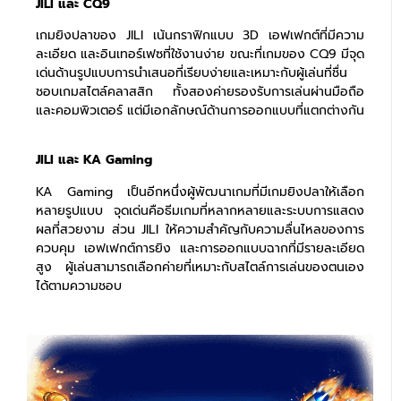
JILI และ CQ9
เกมยิงปลาของ JILI เน้นกราฟิกแบบ 3D เอฟเฟกต์ที่มีความ
ละเอียด และอินเทอร์เฟซที่ใช้งานง่าย ขณะที่เกมของ CQ9 มีจุด
เด่นด้านรูปแบบการนำเสนอที่เรียบง่ายและเหมาะกับผู้เล่นที่ชื่น
ชอบเกมสไตล์คลาสสิก ทั้งสองค่ายรองรับการเล่นผ่านมือถือ
และคอมพิวเตอร์ แต่มีเอกลักษณ์ด้านการออกแบบที่แตกต่างกัน
JILI และ KA Gaming
KA Gaming เป็นอีกหนึ่งผู้พัฒนาเกมที่มีเกมยิงปลาให้เลือก
หลายรูปแบบ จุดเด่นคือธีมเกมที่หลากหลายและระบบการแสดง
ผลที่สวยงาม ส่วน JILI ให้ความสำคัญกับความลื่นไหลของการ
ควบคุม เอฟเฟกต์การยิง และการออกแบบฉากที่มีรายละเอียด
สูง ผู้เล่นสามารถเลือกค่ายที่เหมาะกับสไตล์การเล่นของตนเอง
ได้ตามความชอบ