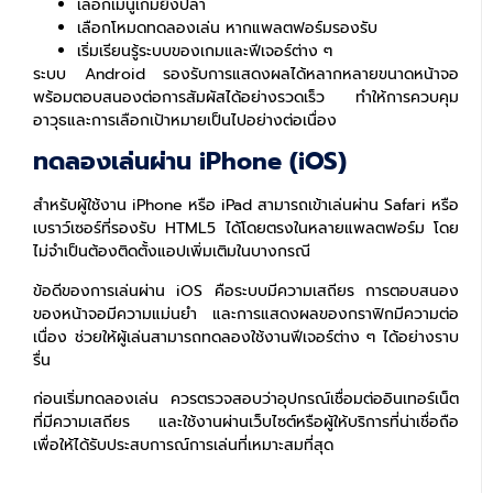
เลือกเมนูเกมยิงปลา
เลือกโหมดทดลองเล่น หากแพลตฟอร์มรองรับ
เริ่มเรียนรู้ระบบของเกมและฟีเจอร์ต่าง ๆ
ระบบ Android รองรับการแสดงผลได้หลากหลายขนาดหน้าจอ
พร้อมตอบสนองต่อการสัมผัสได้อย่างรวดเร็ว ทำให้การควบคุม
อาวุธและการเลือกเป้าหมายเป็นไปอย่างต่อเนื่อง
ทดลองเล่นผ่าน iPhone (iOS)
สำหรับผู้ใช้งาน iPhone หรือ iPad สามารถเข้าเล่นผ่าน Safari หรือ
เบราว์เซอร์ที่รองรับ HTML5 ได้โดยตรงในหลายแพลตฟอร์ม โดย
ไม่จำเป็นต้องติดตั้งแอปเพิ่มเติมในบางกรณี
ข้อดีของการเล่นผ่าน iOS คือระบบมีความเสถียร การตอบสนอง
ของหน้าจอมีความแม่นยำ และการแสดงผลของกราฟิกมีความต่อ
เนื่อง ช่วยให้ผู้เล่นสามารถทดลองใช้งานฟีเจอร์ต่าง ๆ ได้อย่างราบ
รื่น
ก่อนเริ่มทดลองเล่น ควรตรวจสอบว่าอุปกรณ์เชื่อมต่ออินเทอร์เน็ต
ที่มีความเสถียร และใช้งานผ่านเว็บไซต์หรือผู้ให้บริการที่น่าเชื่อถือ
เพื่อให้ได้รับประสบการณ์การเล่นที่เหมาะสมที่สุด