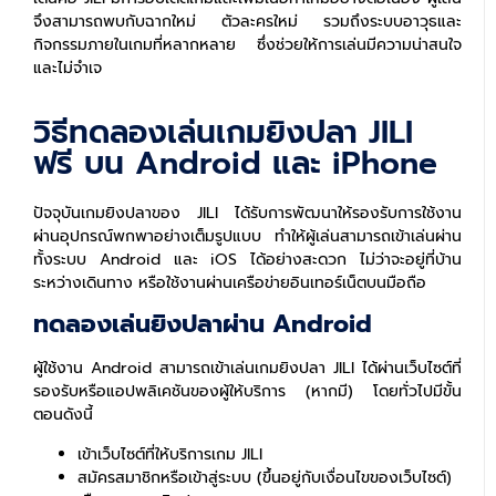
จึงสามารถพบกับฉากใหม่ ตัวละครใหม่ รวมถึงระบบอาวุธและ
กิจกรรมภายในเกมที่หลากหลาย ซึ่งช่วยให้การเล่นมีความน่าสนใจ
และไม่จำเจ
วิธีทดลองเล่นเกมยิงปลา JILI
ฟรี บน Android และ iPhone
ปัจจุบันเกมยิงปลาของ JILI ได้รับการพัฒนาให้รองรับการใช้งาน
ผ่านอุปกรณ์พกพาอย่างเต็มรูปแบบ ทำให้ผู้เล่นสามารถเข้าเล่นผ่าน
ทั้งระบบ Android และ iOS ได้อย่างสะดวก ไม่ว่าจะอยู่ที่บ้าน
ระหว่างเดินทาง หรือใช้งานผ่านเครือข่ายอินเทอร์เน็ตบนมือถือ
ทดลองเล่นยิงปลาผ่าน Android
ผู้ใช้งาน Android สามารถเข้าเล่นเกมยิงปลา JILI ได้ผ่านเว็บไซต์ที่
รองรับหรือแอปพลิเคชันของผู้ให้บริการ (หากมี) โดยทั่วไปมีขั้น
ตอนดังนี้
เข้าเว็บไซต์ที่ให้บริการเกม JILI
สมัครสมาชิกหรือเข้าสู่ระบบ (ขึ้นอยู่กับเงื่อนไขของเว็บไซต์)