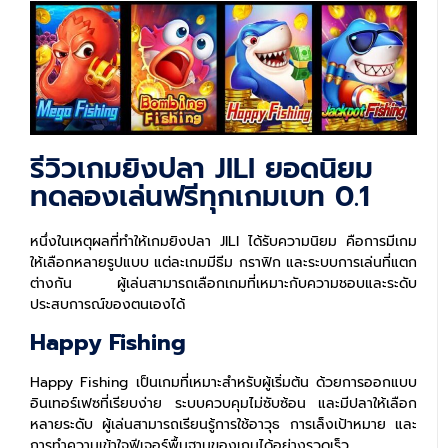
รีวิวเกมยิงปลา JILI ยอดนิยม
ทดลองเล่นฟรีทุกเกมเบท 0.1
หนึ่งในเหตุผลที่ทำให้เกมยิงปลา JILI ได้รับความนิยม คือการมีเกม
ให้เลือกหลายรูปแบบ แต่ละเกมมีธีม กราฟิก และระบบการเล่นที่แตก
ต่างกัน ผู้เล่นสามารถเลือกเกมที่เหมาะกับความชอบและระดับ
ประสบการณ์ของตนเองได้
Happy Fishing
Happy Fishing เป็นเกมที่เหมาะสำหรับผู้เริ่มต้น ด้วยการออกแบบ
อินเทอร์เฟซที่เรียบง่าย ระบบควบคุมไม่ซับซ้อน และมีปลาให้เลือก
หลายระดับ ผู้เล่นสามารถเรียนรู้การใช้อาวุธ การเล็งเป้าหมาย และ
การทำความเข้าใจฟีเจอร์พื้นฐานของเกมได้อย่างรวดเร็ว