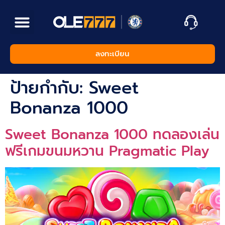
วิธีสมัคร OLE777
โปรโมชั่น
ทดลองเล่นสล็อต PP
ทดลองเล่นเกม
APP OLE777
ติดต่อเรา
ลงทะเบียน
ป้ายกำกับ:
Sweet
Bonanza 1000
Sweet Bonanza 1000 ทดลองเล่น
ฟรีเกมขนมหวาน Pragmatic Play