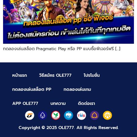
ทดลองเล่นสล็อต Pragmatic Play หรือ PP แบบซื้อฟีเจอร์ฟรี […]
หน้าแรก
วิธีสมัคร OLE777
โปรโมชั่น
ทดลองเล่นสล็อต PP
ทดลองเล่นเกม
APP OLE777
บทความ
ติดต่อเรา
Copyright © 2025 OLE777. All Rights Reserved.