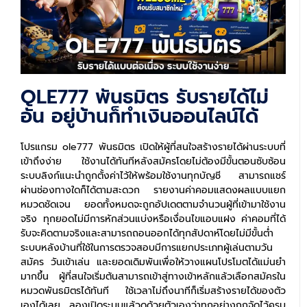
OLE777 พันธมิตร รับรายได้ไม่
อั้น อยู่บ้านก็ทำเงินออนไลน์ได้
โปรแกรม ole777 พันธมิตร เปิดให้ผู้ที่สนใจสร้างรายได้ผ่านระบบที่
เข้าถึงง่าย ใช้งานได้ทันทีหลังสมัครโดยไม่ต้องมีขั้นตอนซับซ้อน
ระบบลิงก์แนะนำถูกตั้งค่าไว้ให้พร้อมใช้งานทุกบัญชี สามารถแชร์
ผ่านช่องทางใดก็ได้ตามสะดวก รายงานค่าคอมแสดงผลแบบแยก
หมวดชัดเจน ยอดทั้งหมดจะถูกอัปเดตตามจำนวนผู้ที่เข้ามาใช้งาน
จริง ทุกยอดไม่มีการหักส่วนแบ่งหรือเงื่อนไขแอบแฝง ค่าคอมที่ได้
รับจะคิดตามจริงและสามารถถอนออกได้ทุกสัปดาห์โดยไม่มีขั้นต่ำ
ระบบหลังบ้านที่ใช้ในการตรวจสอบมีการแยกประเภทผู้เล่นตามวัน
สมัคร วันเข้าเล่น และยอดเดิมพันเพื่อให้วางแผนโปรโมตได้แม่นยำ
มากขึ้น ผู้ที่สนใจเริ่มต้นสามารถเข้าสู่ทางเข้าหลักแล้วเลือกสมัครใน
หมวดพันธมิตรได้ทันที ใช้เวลาไม่ถึงนาทีก็เริ่มสร้างรายได้ของตัว
เองได้เลย ลองเปิดระบบแล้วดูด้วยตัวเองว่าทุกอย่างถูกจัดไว้ครบ