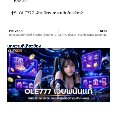
หรือไม่?
5. OLE777 พันธมิตร เหมาะกับใครบ้าง?
PREVIOUS
NEXT
ทดลองเล่นบาคาร่าฟรี 50000 ได้ทุกค่าย ไม่มีสะดุด ครบทุกห้องบาคาร่า
โอเล่777 คืออะไร เจาะลึกทุกบริการ คาสิโน กีฬาครบวงจรที่สุด
บทความที่เกี่ยวข้อง
เ
แ
อ
ท
เ
ร
ท
ท
ฝ
ม
2