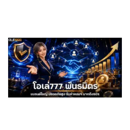
โ
พ
แ
ใ
ป
ส
ม
ถ
ม
2