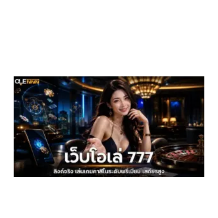
เ
7
ล
จ
เ
ค
ร
พ
เ
ส
ม
2
2