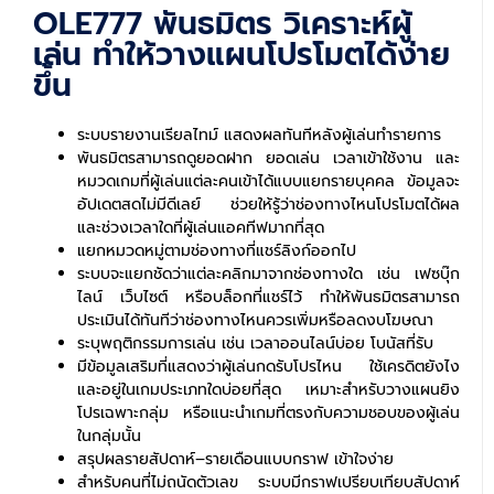
OLE777 พันธมิตร วิเคราะห์ผู้
เล่น ทำให้วางแผนโปรโมตได้ง่าย
ขึ้น
ระบบรายงานเรียลไทม์ แสดงผลทันทีหลังผู้เล่นทำรายการ
พันธมิตรสามารถดูยอดฝาก ยอดเล่น เวลาเข้าใช้งาน และ
หมวดเกมที่ผู้เล่นแต่ละคนเข้าได้แบบแยกรายบุคคล ข้อมูลจะ
อัปเดตสดไม่มีดีเลย์ ช่วยให้รู้ว่าช่องทางไหนโปรโมตได้ผล
และช่วงเวลาใดที่ผู้เล่นแอคทีฟมากที่สุด
แยกหมวดหมู่ตามช่องทางที่แชร์ลิงก์ออกไป
ระบบจะแยกชัดว่าแต่ละคลิกมาจากช่องทางใด เช่น เฟซบุ๊ก
ไลน์ เว็บไซต์ หรือบล็อกที่แชร์ไว้ ทำให้พันธมิตรสามารถ
ประเมินได้ทันทีว่าช่องทางไหนควรเพิ่มหรือลดงบโฆษณา
ระบุพฤติกรรมการเล่น เช่น เวลาออนไลน์บ่อย โบนัสที่รับ
มีข้อมูลเสริมที่แสดงว่าผู้เล่นกดรับโปรไหน ใช้เครดิตยังไง
และอยู่ในเกมประเภทใดบ่อยที่สุด เหมาะสำหรับวางแผนยิง
โปรเฉพาะกลุ่ม หรือแนะนำเกมที่ตรงกับความชอบของผู้เล่น
ในกลุ่มนั้น
สรุปผลรายสัปดาห์–รายเดือนแบบกราฟ เข้าใจง่าย
สำหรับคนที่ไม่ถนัดตัวเลข ระบบมีกราฟเปรียบเทียบสัปดาห์