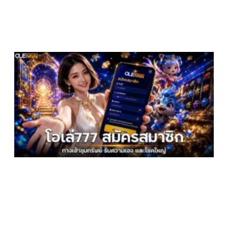
โ
ส
ส
ท
ข
ร
เ
โ
ม
2