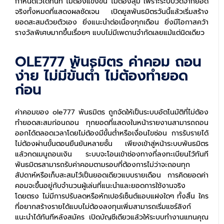
กำหนดไว้ได้ทันที ไม่ต้องแข่งขัน ไม่ต้องสุ่ม เพราะระบบวัดจากยอด
จริงทั้งหมดที่แสดงผลชัดเจน เปิดยูสพันธมิตรวันนี้แล้วเริ่มสร้าง
ยอดสะสมด้วยตัวเอง ยิ่งแนะนำต่อเนื่องทุกเดือน ยิ่งมีโอกาสคว้า
รางวัลพิเศษมากขึ้นเรื่อยๆ แบบไม่มีเพดานจำกัดเลยแม้แต่นิดเดียว
OLE777 พันธมิตร ค่าคอม ถอน
ง่าย ไม่มีขั้นต่ำ ไม่ต้องทำยอด
ก่อน
ค่าคอมของ ole777 พันธมิตร ถูกจัดให้เป็นระบบอัตโนมัติที่ไม่ต้อง
ทำยอดสะสมก่อนถอน ทุกยอดที่แสดงในหน้ารายงานสามารถถอน
ออกได้ตลอดเวลาโดยไม่ต้องมีขั้นต่ำหรือเงื่อนไขซ่อน การรับรายได้
ไม่ต้องผ่านขั้นตอนยืนยันหลายชั้น เพียงเข้าสู่หน้าระบบพันธมิตร
แล้วกดเมนูถอนเงิน ระบบจะโอนเข้าช่องทางที่ลงทะเบียนไว้ทันที
พันธมิตรสามารถรับค่าคอมตามรอบที่ต้องการไม่ว่าจะถอนทุก
สัปดาห์หรือเก็บสะสมไว้เป็นยอดเดียวแบบรายเดือน การคิดยอดค่า
คอมจะขึ้นอยู่กับจำนวนผู้เล่นที่แนะนำและยอดการใช้งานจริง
โดยตรง ไม่มีการปรับลดหรือหักเปอร์เซ็นต์แอบแฝงใดๆ ทั้งสิ้น ใคร
ที่อยากสร้างรายได้แบบไม่ต้องลงทุนเพิ่มสามารถเริ่มแชร์ลิงก์
แนะนำได้ทันทีหลังสมัคร เปิดบัญชีเดียวแล้วให้ระบบทำงานแทนคุณ