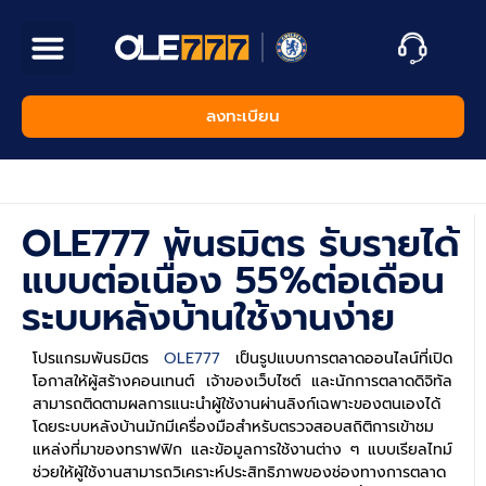
วิธีสมัคร OLE777
โปรโมชั่น
ทดลองเล่นสล็อต PP
ทดลองเล่นเกม
APP OLE777
ติดต่อเรา
ลงทะเบียน
OLE777 พันธมิตร รับรายได้
แบบต่อเนื่อง 55%ต่อเดือน
ระบบหลังบ้านใช้งานง่าย
โปรแกรมพันธมิตร
OLE777
เป็นรูปแบบการตลาดออนไลน์ที่เปิด
โอกาสให้ผู้สร้างคอนเทนต์ เจ้าของเว็บไซต์ และนักการตลาดดิจิทัล
สามารถติดตามผลการแนะนำผู้ใช้งานผ่านลิงก์เฉพาะของตนเองได้
โดยระบบหลังบ้านมักมีเครื่องมือสำหรับตรวจสอบสถิติการเข้าชม
แหล่งที่มาของทราฟฟิก และข้อมูลการใช้งานต่าง ๆ แบบเรียลไทม์
ช่วยให้ผู้ใช้งานสามารถวิเคราะห์ประสิทธิภาพของช่องทางการตลาด