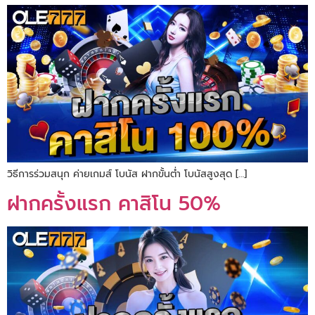
วิธีการร่วมสนุก ค่ายเกมส์ โบนัส ฝากขั้นต่ำ โบนัสสูงสุด […]
ฝากครั้งแรก คาสิโน 50%