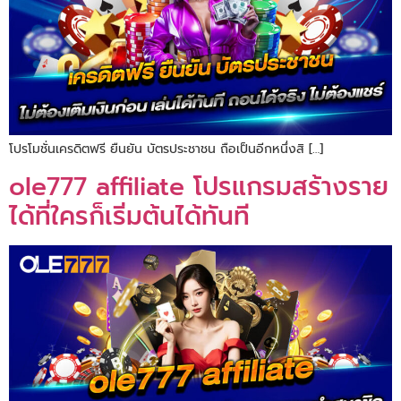
โปรโมชั่นเครดิตฟรี ยืนยัน บัตรประชาชน ถือเป็นอีกหนึ่งสิ […]
ole777 affiliate โปรแกรมสร้างราย
ได้ที่ใครก็เริ่มต้นได้ทันที