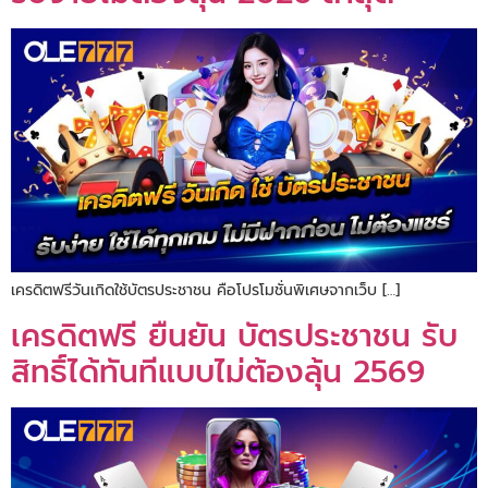
เครดิตฟรีวันเกิดใช้บัตรประชาชน คือโปรโมชั่นพิเศษจากเว็บ […]
เครดิตฟรี ยืนยัน บัตรประชาชน รับ
สิทธิ์ได้ทันทีแบบไม่ต้องลุ้น 2569