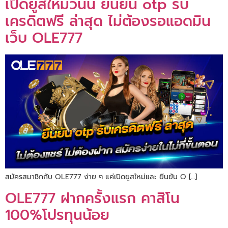
เปิดยูสใหม่วันนี้ ยืนยัน otp รับ
เครดิตฟรี ล่าสุด ไม่ต้องรอแอดมิน
เว็บ OLE777
สมัครสมาชิกกับ OLE777 ง่าย ๆ แค่เปิดยูสใหม่และ ยืนยัน O […]
OLE777 ฝากครั้งแรก คาสิโน
100%โปรทุนน้อย