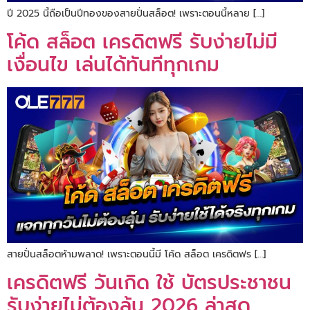
ปี 2025 นี้ถือเป็นปีทองของสายปั่นสล็อต! เพราะตอนนี้หลาย […]
โค้ด สล็อต เครดิตฟรี รับง่ายไม่มี
เงื่อนไข เล่นได้ทันทีทุกเกม
สายปั่นสล็อตห้ามพลาด! เพราะตอนนี้มี โค้ด สล็อต เครดิตฟร […]
เครดิตฟรี วันเกิด ใช้ บัตรประชาชน
รับง่ายไม่ต้องลุ้น 2026 ล่าสุด