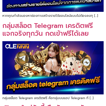
หากคุณกำลังมองหาช่องทางสร้างรายได้ออนไลน์แบบไม่ต้องลงทุ […]
กลุ่มสล็อต Telegram เครดิตฟรี
แจกจริงทุกวัน กดเข้าฟรีได้เลย
กลุ่มสล็อต Telegram เครดิตฟรี คือกลุ่มบนแอป Telegram ที […]