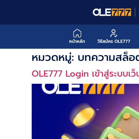
หน้าหลัก
วิธีสมัคร OLE777
หมวดหมู่:
บทความสล็อ
OLE777 Login เข้าสู่ระบบเว