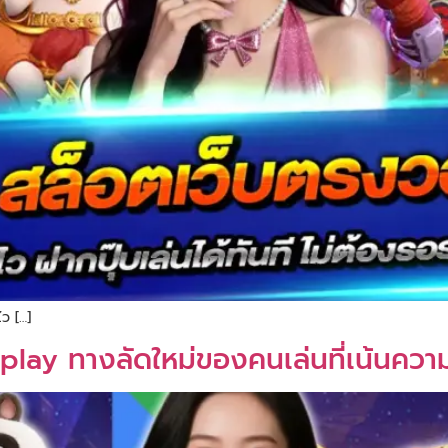
ว […]
 play ทางลัดใหม่ของคนเล่นที่เน้นคว