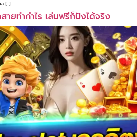
เล […]
สายทำกำไร เล่นฟรีก็ปังได้จริง