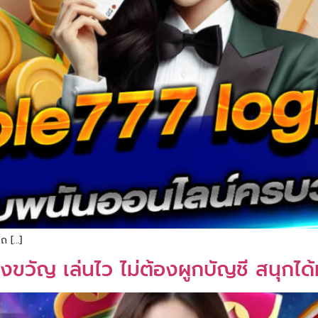
ถ […]
งขวัญ เล่นไว ไม่ต้องผูกบัญชี สนุกได้ท