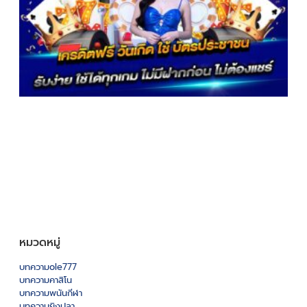
ป
ร
ไ
ล
ล
ส
2
หมวดหมู่
บทความole777
บทความคาสิโน
บทความพนันกีฬา
บทความยิงปลา