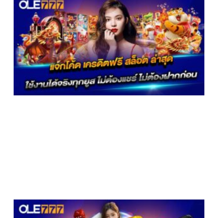
โ
เ
ฟ
ส
ล
ก
เ
ท
ไ
เ
ต
3
โ
ส