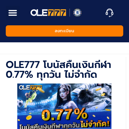
วิธีสมัคร OLE777
โปรโมชั่น
ทดลองเล่นสล็อต PP
ทดลองเล่นเกม
APP OLE777
ติดต่อเรา
ลงทะเบียน
OLE777 โบนัสคืนเงินกีฬา
0.77% ทุกวัน ไม่จำกัด