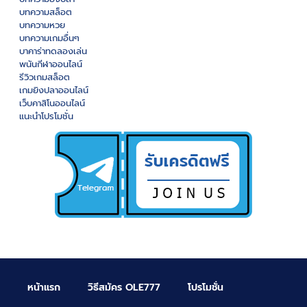
บทความสล็อต
บทความหวย
บทความเกมอื่นๆ
บาคาร่าทดลองเล่น
พนันกีฬาออนไลน์
รีวิวเกมสล็อต
เกมยิงปลาออนไลน์
เว็บคาสิโนออนไลน์
แนะนำโปรโมชั่น
หน้าแรก
วิธีสมัคร OLE777
โปรโมชั่น