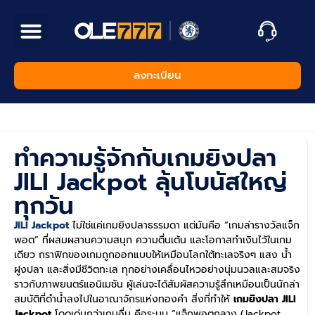
วิธีสมัคร OLE777
โปรโมชั่น
ทดลองเล่นสล็อต PP
ทดลองเล่นเกม
APP OLE777
ติดต่อเรา
ลงทะเบียน
ทำความรู้จักกับเกมยิงปลา
JILI Jackpot ลุ้นโบนัสใหญ่
ทุกวัน
JILI Jackpot
ไม่ใช่แค่เกมยิงปลาธรรมดา แต่มันคือ “เกมล่ารางวัลแจ็ก
พอต” ที่ผสมผสานความสนุก ความตื่นเต้น และโอกาสทำเงินไว้ในเกม
เดียว กราฟิกของเกมถูกออกแบบให้เหมือนโลกใต้ทะเลจริงๆ แสง น้ำ
ฝูงปลา และสิ่งมีชีวิตทะเล ทุกอย่างเคลื่อนไหวอย่างนุ่มนวลและสมจริง
ราวกับภาพยนตร์แอนิเมชัน ผู้เล่นจะได้สัมผัสความรู้สึกเหมือนเป็นนักล่า
สมบัติที่ดำน้ำลงไปในอาณาจักรแห่งทองคำ สิ่งที่ทำให้
เกมยิงปลา JILI
Jackpot
โดดเด่นกว่าเกมอื่น คือระบบ “แจ็กพอตกลาง (Jackpot