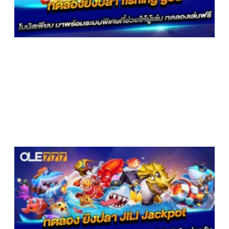
ด
ต
2
ท
ร
เ
ป
J
ล
ใ
ว
ต
2