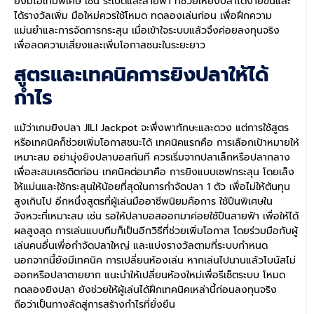
ยังมีไอเทมพิเศษ เช่น ระเบิดและสายฟ้า ที่ช่วยให้ยิงปลาได้ง่ายขึ้นและ
ได้รางวัลเพิ่ม มือใหม่ควรใช้โหมด ทดลองเล่นก่อน เพื่อฝึกความ
แม่นยำและการจัดการกระสุน เมื่อเข้าใจระบบแล้วจึงค่อยลงทุนจริง
เพื่อลดความเสี่ยงและเพิ่มโอกาสชนะในระยะยาว
สูตรและเทคนิคการยิงปลาให้ได้
กำไร
แม้ว่าเกมยิงปลา JILI Jackpot จะพึ่งพาทักษะและดวง แต่การใช้สูตร
หรือเทคนิคก็ช่วยเพิ่มโอกาสชนะได้ เทคนิคแรกคือ การเลือกเป้าหมายให้
เหมาะสม อย่ามุ่งยิงปลาบอสทันที ควรเริ่มจากปลาเล็กหรือปลากลาง
เพื่อสะสมเครดิตก่อน เทคนิคต่อมาคือ การยิงแบบเซฟกระสุน โดยเล็ง
ให้แม่นและใช้กระสุนให้น้อยที่สุดในการกำจัดปลา 1 ตัว เพื่อไม่ให้ต้นทุน
สูงเกินไป อีกหนึ่งสูตรที่ผู้เล่นมืออาชีพนิยมคือการ ใช้ปืนพิเศษใน
จังหวะที่เหมาะสม เช่น รอให้ปลาบอสออกมาค่อยใช้ปืนสายฟ้า เพื่อให้ได้
ผลสูงสุด การเล่นแบบทีมก็เป็นอีกวิธีที่ช่วยเพิ่มโอกาส โดยร่วมมือกับผู้
เล่นคนอื่นเพื่อกำจัดปลาใหญ่ และแบ่งรางวัลตามที่ระบบกำหนด
นอกจากนี้ยังมีเทคนิค การเปลี่ยนห้องเล่น หากเล่นไปนานแล้วโบนัสไม่
ออกหรือปลาตายยาก แนะนำให้เปลี่ยนห้องใหม่เพื่อรีเซ็ตระบบ โหมด
ทดลองยิงปลา
ยังช่วยให้ผู้เล่นได้ฝึกเทคนิคเหล่านี้ก่อนลงทุนจริง
ถือว่าเป็นทางลัดสู่การสร้างกำไรที่ยั่งยืน