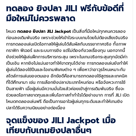
ทดลอง ยิงปลา JILI ฟรีกับข้อดีที่
มือใหม่ไม่ควรพลาด
โหมด
ทดลอง ยิงปลา JILI Jackpot
เป็นสิ่งที่มือใหม่ทุกคนควรลอง
ก่อนลงเดิมพันจริง เพราะช่วยให้เข้าใจระบบเกมโดยไม่ต้องเสียเงินจริง
การทดลองเล่นเปิดโอกาสให้ผู้เล่นได้สัมผัสกับบรรยากาศจริง ทั้งภาพ
กราฟิก ฟีเจอร์ และระบบการยิง แต่ไม่ต้องกังวลเรื่องทุน นอกจากนี้
ยังช่วยให้ผู้เล่นฝึกการบริหารกระสุน เพราะในเกมจริงกระสุนทุกนัดมีค่า
เป็นเงิน หากยิงไม่แม่นอาจทำให้ขาดทุนได้ง่าย การทดลองเล่นยังทำให้
ผู้เล่นได้ลองใช้ปืนและไอเทมพิเศษต่าง ๆ เพื่อหาว่าอาวุธไหนเหมาะกับ
สไตล์การเล่นของตนเอง อีกข้อดีคือสามารถทดลองใช้สูตรและเทคนิค
ที่ได้ศึกษามา เช่น การเลือกยิงปลาประเภทไหนก่อน หรือจังหวะการใช้
ปืนสายฟ้า เมื่อผู้เล่นมีความมั่นใจแล้วค่อยเข้าสู่การเดิมพันจริง ซึ่งจะ
ช่วยลดโอกาสขาดทุนและเพิ่มโอกาสทำกำไรได้อย่างมาก การที่ JILI เปิด
โหมดทดลองเล่นฟรี ถือเป็นการเอาใจผู้เล่นทุกระดับและทำให้เกมยิง
ปลาได้รับความนิยมอย่างต่อเนื่อง
จุดแข็งของ JILI Jackpot เมื่อ
เทียบกับเกมยิงปลาอื่นๆ