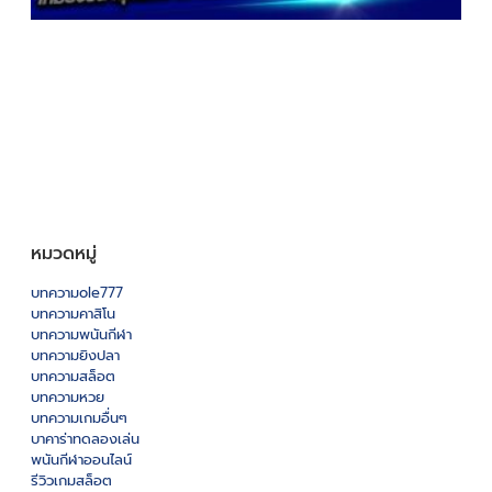
ต
2
หมวดหมู่
บทความole777
บทความคาสิโน
บทความพนันกีฬา
บทความยิงปลา
บทความสล็อต
บทความหวย
บทความเกมอื่นๆ
บาคาร่าทดลองเล่น
พนันกีฬาออนไลน์
รีวิวเกมสล็อต