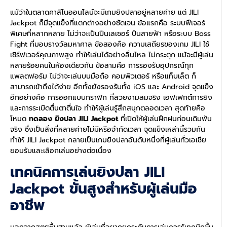
แม้ว่าในตลาดคาสิโนออนไลน์จะมีเกมยิงปลาอยู่หลายค่าย แต่ JILI
Jackpot ก็มีจุดแข็งที่แตกต่างอย่างชัดเจน ข้อแรกคือ ระบบฟีเจอร์
พิเศษที่หลากหลาย ไม่ว่าจะเป็นปืนเลเซอร์ ปืนสายฟ้า หรือระบบ Boss
Fight ที่มอบรางวัลมหาศาล ข้อสองคือ ความเสถียรของเกม JILI ใช้
เซิร์ฟเวอร์คุณภาพสูง ทำให้เล่นได้อย่างลื่นไหล ไม่กระตุก แม้จะมีผู้เล่น
หลายร้อยคนในห้องเดียวกัน ข้อสามคือ การรองรับอุปกรณ์ทุก
แพลตฟอร์ม ไม่ว่าจะเล่นบนมือถือ คอมพิวเตอร์ หรือแท็บเล็ต ก็
สามารถเข้าถึงได้ง่าย อีกทั้งยังรองรับทั้ง iOS และ Android จุดแข็ง
อีกอย่างคือ การออกแบบกราฟิก ที่สวยงามสมจริง เอฟเฟกต์การยิง
และการระเบิดตื่นตาตื่นใจ ทำให้ผู้เล่นรู้สึกสนุกตลอดเวลา สุดท้ายคือ
โหมด
ทดลอง ยิงปลา JILI Jackpot
ที่เปิดให้ผู้เล่นฝึกฝนก่อนเดิมพัน
จริง ซึ่งเป็นสิ่งที่หลายค่ายไม่มีหรือจำกัดเวลา จุดแข็งเหล่านี้รวมกัน
ทำให้ JILI Jackpot กลายเป็นเกมยิงปลาอันดับหนึ่งที่ผู้เล่นทั่วเอเชีย
ยอมรับและเลือกเล่นอย่างต่อเนื่อง
เทคนิคการเล่นยิงปลา JILI
Jackpot ขั้นสูงสำหรับผู้เล่นมือ
อาชีพ