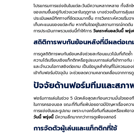
โปรแกรมการแข่งขันในแต่ละวันมีความหลากหลาย ทั้งลีกให
ของเกมขึ้นอยู่กับช่วงเวลาในฤดูกาล บางช่วงเป็นการลุ้นแ
ประเมินผลมีทิศทางที่ชัดเจนมากขึ้น การวิเคราะห์ควรเริ
เก็บคะแนนของแต่ละทีม หากทีมใดอยู่ในสถานการณ์กดดัน 
การประเมินภาพรวมเช่นนี้ทำให้การ
วิเคราะห์บอลวันนี้ พรุ่งน
สถิติการพบกันย้อนหลังที่มีผลต่อเก
การดูสถิติการพบกันย้อนหลังช่วยสะท้อนแนวโน้มที่เกิดซ้ำ 
ความได้เปรียบเชิงแท็กติกหรือรูปแบบการเล่นที่เข้าทางกัน
และจำนวนโอกาสยิงต่อเกม เป็นข้อมูลสำคัญที่ไม่ควรมอ
เข้ากับฟอร์มปัจจุบัน จะช่วยลดความคลาดเคลื่อนจากการดู
ปัจจัยด้านฟอร์มทีมและสภา
ฟอร์มการเล่นในช่วง 5 นัดหลังสุดสะท้อนความมั่นใจของทีมได
ในการครองบอล ขณะที่ทีมที่แพ้บ่อยอาจมีปัญหาเรื่องคว
การแข่งขันและรูปเกม เพราะบางครั้งทีมที่เสมอหรือแพ้อาจเ
วันนี้ พรุ่งนี้
มีความลึกมากกว่าการดูเพียงสกอร์
การจัดตัวผู้เล่นและแท็กติกที่ใช้