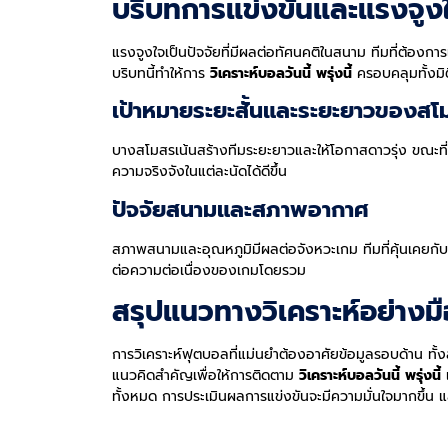
บริบทการแข่งขันและแรงจูง
แรงจูงใจเป็นปัจจัยที่มีผลต่อทัศนคติในสนาม ทีมที่ต้องการแ
บริบทนี้ทำให้การ
วิเคราะห์บอลวันนี้ พรุ่งนี้
ครอบคลุมทั้งมิต
เป้าหมายระยะสั้นและระยะยาวของสโ
บางสโมสรเน้นสร้างทีมระยะยาวและให้โอกาสดาวรุ่ง ขณะที่บ
ความจริงจังในแต่ละนัดได้ดีขึ้น
ปัจจัยสนามและสภาพอากาศ
สภาพสนามและอุณหภูมิมีผลต่อจังหวะเกม ทีมที่คุ้นเคยกับสน
ต่อความต่อเนื่องของเกมโดยรวม
สรุปแนวทางวิเคราะห์อย่างม
การวิเคราะห์ฟุตบอลที่แม่นยำต้องอาศัยข้อมูลรอบด้าน ทั้
แนวคิดสำคัญเพื่อให้การติดตาม
วิเคราะห์บอลวันนี้ พรุ่งนี้
เ
ทั้งหมด การประเมินผลการแข่งขันจะมีความมั่นใจมากขึ้น