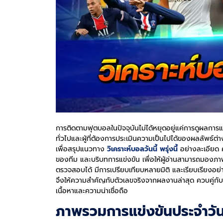
การติดตามฟุตบอลในปัจจุบันไม่ได้หยุดอยู่แค่การดูผลการแข่
ทั่วไปและผู้ที่ต้องการประเมินความเป็นไปได้ของผลลัพธ์ต่
เพื่อสรุปแนวทาง
วิเคราะห์บอลวันนี้ พรุ่งนี้
อย่างละเอียด 
ของทีม และบริบทการแข่งขัน เพื่อให้ผู้อ่านสามารถมองภาพรว
ตรวจสอบได้ มีการเปรียบเทียบหลายมิติ และเรียบเรียงอย
จึงให้ความสำคัญกับตัวเลขจริงจากผลงานล่าสุด ควบคู่กับก
เนื้อหาและความน่าเชื่อถือ
ภาพรวมการแข่งขันประจำวั