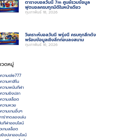
ตารางบอลวันนี้ 7m ศูนย์รวมข้อมูล
ฟุตบอลครบทุกมิติในหน้าเดียว
กุมภาพันธ์ 18, 2026
วิเคราะห์บอลวันนี้ พรุ่งนี้ ครบทุกลีกดัง
พร้อมข้อมูลเชิงลึกก่อนลงสนาม
กุมภาพันธ์ 16, 2026
วดหมู่
ความole777
ความคาสิโน
ความพนันกีฬา
ความยิงปลา
ความสล็อต
ความหวย
ความเกมอื่นๆ
คาร่าทดลองเล่น
ันกีฬาออนไลน์
วิวเกมสล็อต
มยิงปลาออนไลน์