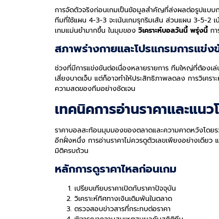
การจัดตัวจริงก่อนเกมเป็นข้อมูลสำคัญที่ส่งผลต่อรูปแบบ
ทีมที่ใช้แผน 4-3-3 จะเน้นเกมรุกริมเส้น ส่วนแผน 3-5-2
เกมแม่นยำมากขึ้น ในมุมของ
วิเคราะห์บอลวันนี้ พรุ่งนี้
การ
สภาพร่างกายและโปรแกรมการแข่งขัน
ช่วงที่มีการแข่งขันต่อเนื่องหลายรายการ ทีมใหญ่ที่ต้องเ
เสี่ยงบาดเจ็บ แต่ก็อาจทำให้ประสิทธิภาพลดลง การวิเคราะ
ความสดของทีมอย่างชัดเจน
เทคนิคการอ่านราคาและแนว
ราคาบอลสะท้อนมุมมองของตลาดและความคาดหวังโดยรวม
อีกฝั่งหนึ่ง การอ่านราคาไม่ควรดูตัวเลขเพียงอย่างเดียว 
มิติครบถ้วน
หลักการดูราคาไหลก่อนเกม
เปรียบเทียบราคาเปิดกับราคาปัจจุบัน
วิเคราะห์ทิศทางเงินเดิมพันในตลาด
ตรวจสอบข่าวสารที่กระทบต่อราคา