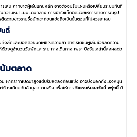
การเล่น หากขาดผู้เล่นแกนหลัก อาจต้องปรับแผนหรือเปลี่ยนระบบทันที
 เน้นความหนาแน่นแดนกลาง การเข้าใจแท็กติกช่วยให้การคาดการณ์รูป
ติดตามข่าวรายชื่อนักเตะก่อนแข่งถือเป็นขั้นตอนที่ไม่ควรละเลย
ถี่
ล่นทั้งลีกและบอลถ้วยมักเผชิญความล้า การโรเตชันผู้เล่นช่วยลดความ
ห์ต้องดูจำนวนวันพักและระยะทางเดินทาง เพราะปัจจัยเหล่านี้ส่งผลต่อ
โน้มตลาด
 หากราคาเปิดมาสูงแต่ปรับลดลงก่อนแข่ง อาจบ่งบอกถึงแรงหนุน
แต่ต้องเทียบกับข้อมูลสนามจริง เพื่อให้การ
วิเคราะห์บอลวันนี้ พรุ่งนี้
มี